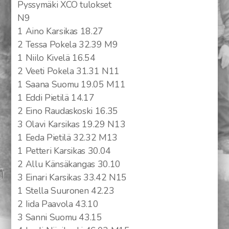
Pyssymäki XCO tulokset
Tempo tulokset
N9
1 Aino Karsikas 18.27
2 Tessa Pokela 32.39 M9
1 Niilo Kivelä 16.54
Henkilöt
2 Veeti Pokela 31.31 N11
1 Saana Suomu 19.05 M11
1 Eddi Pietilä 14.17
2 Eino Raudaskoski 16.35
3 Olavi Karsikas 19.29 N13
1 Eeda Pietilä 32.32 M13
1 Petteri Karsikas 30.04
2 Allu Känsäkangas 30.10
3 Einari Karsikas 33.42 N15
1 Stella Suuronen 42.23
2 Iida Paavola 43.10
3 Sanni Suomu 43.15