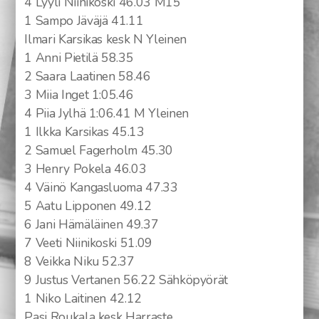
4 Lyyli Niinikoski 46.03 M15
1 Sampo Jäväjä 41.11
Ilmari Karsikas kesk N Yleinen
1 Anni Pietilä 58.35
XCM SM Tulospalvelu
2 Saara Laatinen 58.46
Reittikartat
3 Miia Inget 1:05.46
4 Piia Jylhä 1:06.41 M Yleinen
Tekninen Opas
1 Ilkka Karsikas 45.13
2 Samuel Fagerholm 45.30
Kilpailuun ilmoitautuminen
3 Henry Pokela 46.03
4 Väinö Kangasluoma 47.33
5 Aatu Lipponen 49.12
6 Jani Hämäläinen 49.37
7 Veeti Niinikoski 51.09
8 Veikka Niku 52.37
9 Justus Vertanen 56.22 Sähköpyörät
1 Niko Laitinen 42.12
Pasi Roukala kesk Harraste